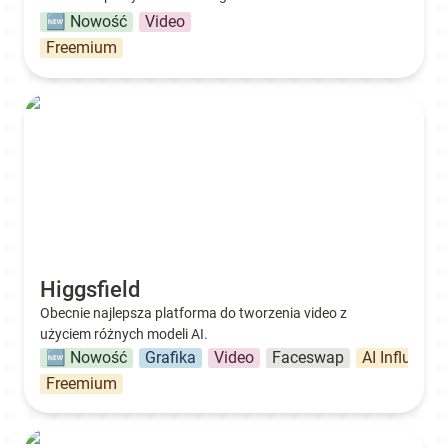
🆕 Nowość
Video
Freemium
Higgsfield
Higgsfield
Obecnie najlepsza platforma do tworzenia video z 
użyciem różnych modeli AI.
🆕 Nowość
Grafika
Video
Faceswap
AI Influence
Freemium
Creatify