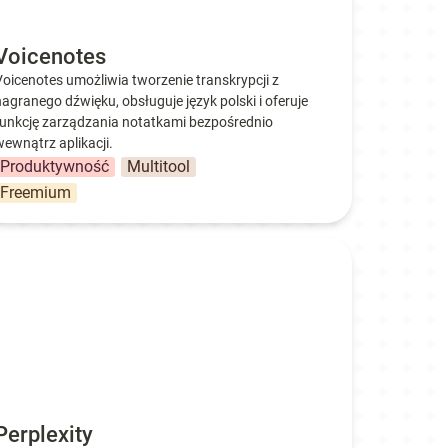
Voicenotes
Voicenotes umożliwia tworzenie transkrypcji z 
nagranego dźwięku, obsługuje język polski i oferuje 
funkcję zarządzania notatkami bezpośrednio 
wewnątrz aplikacji.
Produktywność
Multitool
Freemium
rplexity
Perplexity