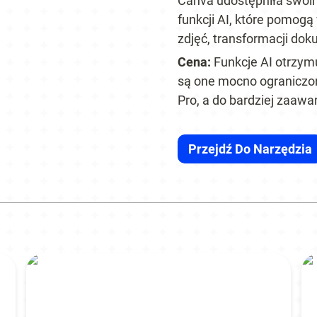
Canva udostępniła swoi
funkcji AI, które pomog
zdjęć, transformacji do
Cena: 
Funkcje AI otrzym
są one mocno ograniczon
Pro, a do bardziej zaaw
Przejdź Do Narzędzia
Scribe
Co