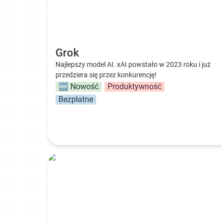
Grok
Najlepszy model AI. xAI powstało w 2023 roku i już 
przedziera się przez konkurencję!
🆕 Nowość
Produktywność
Bezpłatne
SciSpace