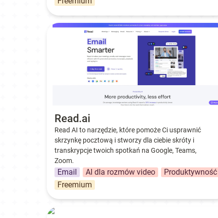
Freemium
Read.ai
Read.ai
Read AI to narzędzie, które pomoże Ci usprawnić 
skrzynkę pocztową i stworzy dla ciebie skróty i 
transkrypcje twoich spotkań na Google, Teams, 
Zoom.
Email
AI dla rozmów video
Produktywność
Freemium
Screen Studio