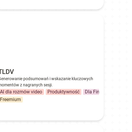
DV
TLDV
Generowanie podsumowań i wskazanie kluczowych 
momentów z nagranych sesji. 
AI dla rozmów video
Produktywność
Dla Firmy
Freemium
Creative AI